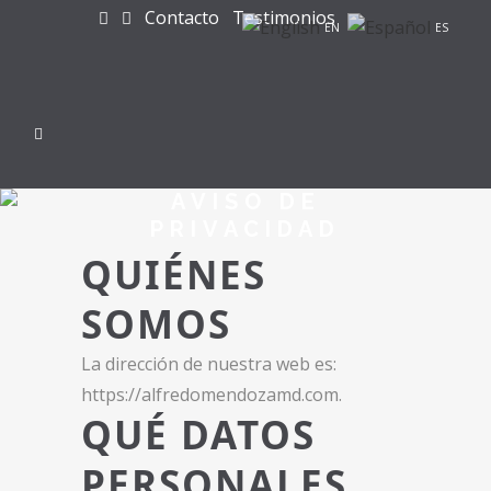
Contacto
Testimonios
EN
ES
AVISO DE
PRIVACIDAD
QUIÉNES
SOMOS
La dirección de nuestra web es:
https://alfredomendozamd.com.
QUÉ DATOS
PERSONALES